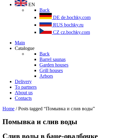
EN
Back
DE
de.bochky.com
RUS
bochky.ru
CZ
cz.bochky.com
Main
Catalogue
Back
Barrel saunas
Garden houses
Grill houses
Arbors
Delivery
To partners
About us
Contacts
Home
/ Posts tagged “Помывка и слив воды”
Помывка и слив воды
Слив воды в бане-овалбочке