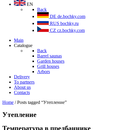
EN
Back
DE
de.bochky.com
RUS
bochky.ru
CZ
cz.bochky.com
Main
Catalogue
Back
Barrel saunas
Garden houses
Grill houses
Arbors
Delivery
To partners
About us
Contacts
Home
/ Posts tagged “Утепление”
Утепление
Температура в предбаннике